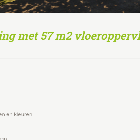
ng met 57 m2 v
loeropperv
en en kleuren
ein