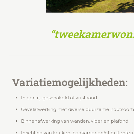
“tweekamerwoni
Variatiemogelijkheden:
In een rij, geschakeld of vrijstaand
Gevelafwerking met diverse duurzame houtsoort
Binnenafwerking van wanden, vloer en plafond
Inrichting van keuken, badkamer en/of buitenterr